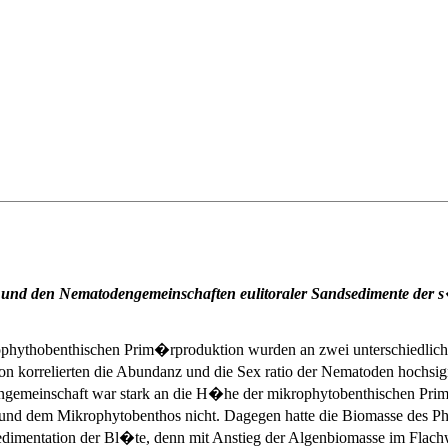
und den Nematodengemeinschaften eulitoraler Sandsedimente der 
phythobenthischen Prim�rproduktion wurden an zwei unterschiedlich
korrelierten die Abundanz und die Sex ratio der Nematoden hochsigni
emeinschaft war stark an die H�he der mikrophytobenthischen Prim�
d dem Mikrophytobenthos nicht. Dagegen hatte die Biomasse des Phyt
edimentation der Bl�te, denn mit Anstieg der Algenbiomasse im Flach