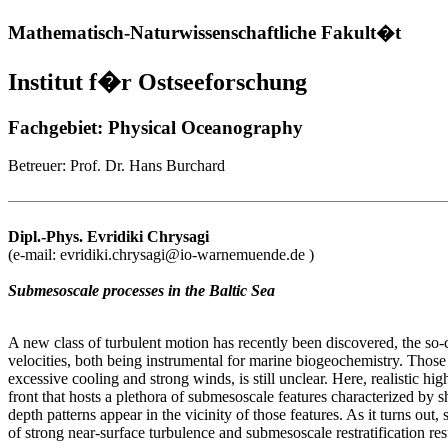
Mathematisch-Naturwissenschaftliche Fakult�t
Institut f�r Ostseeforschung
Fachgebiet: Physical Oceanography
Betreuer: Prof. Dr. Hans Burchard
Dipl.-Phys.
Evridiki
Chrysagi
(e-mail: evridiki.chrysagi@io-warnemuende.de )
Submesoscale processes in the Baltic Sea
A new class of turbulent motion has recently been discovered, the so-c
velocities, both being instrumental for marine biogeochemistry. Those
excessive cooling and strong winds, is still unclear. Here, realistic h
front that hosts a plethora of submesoscale features characterized by 
depth patterns appear in the vicinity of those features. As it turns ou
of strong near-surface turbulence and submesoscale restratification res