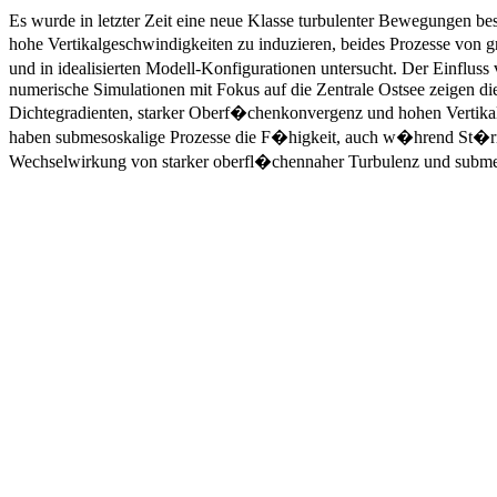
Es wurde in letzter Zeit eine neue Klasse turbulenter Bewegungen bes
hohe Vertikalgeschwindigkeiten zu induzieren, beides Prozesse vo
und in idealisierten Modell-Konfigurationen untersucht. Der Einflu
numerische Simulationen mit Fokus auf die Zentrale Ostsee zeigen die
Dichtegradienten, starker Oberf�chenkonvergenz und hohen Vertikalge
haben submesoskalige Prozesse die F�higkeit, auch w�hrend St�rmen
Wechselwirkung von starker oberfl�chennaher Turbulenz und submeso