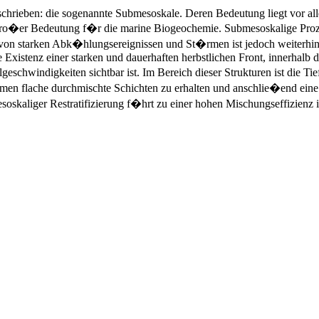
chrieben: die sogenannte Submesoskale. Deren Bedeutung liegt vor alle
n gro�er Bedeutung f�r die marine Biogeochemie. Submesoskalige Pro
ss von starken Abk�hlungsereignissen und St�rmen ist jedoch weiterh
 Existenz einer starken und dauerhaften herbstlichen Front, innerhalb 
schwindigkeiten sichtbar ist. Im Bereich dieser Strukturen ist die T
 flache durchmischte Schichten zu erhalten und anschlie�end eine s
skaliger Restratifizierung f�hrt zu einer hohen Mischungseffizienz i