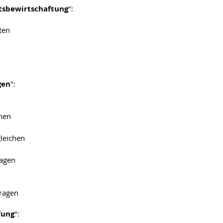
tsbewirtschaftung
":
ten
gen
":
nen
leichen
ragen
tragen
fung
":