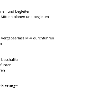
anen und begleiten
 Mitteln planen und begleiten
.2 Vergabeerlass M-V durchführen
en
g beschaffen
hführen
ren
isierung
":