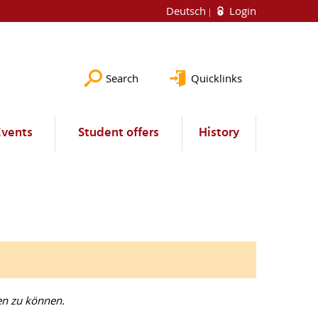
Deutsch
Login
Search
Quicklinks
Events
Student offers
History
en zu können.