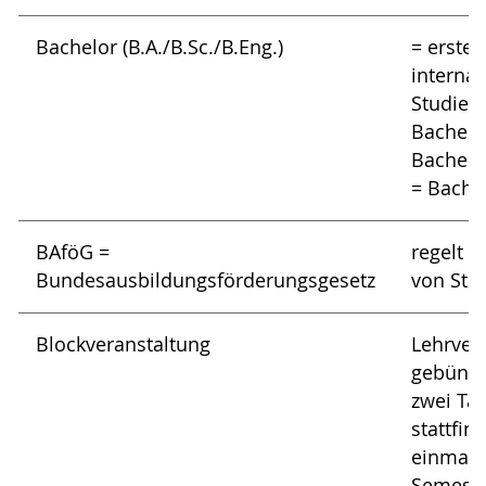
Bachelor (B.A./B.Sc./B.Eng.)
= erste
internat
Studien
Bachelor
Bachelor
= Bache
BAföG =
regelt s
Bundesausbildungsförderungsgesetz
von Stu
Blockveranstaltung
Lehrver
gebünde
zwei Ta
stattfin
einmal 
Semeste