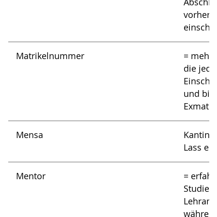
Abschlu
vorher
einschl
Matrikelnummer
= mehrs
die jede
Einschr
und bis 
Exmatrik
Mensa
Kantine
Lass es
Mentor
= erfah
Studier
Lehramt
während