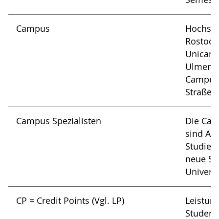
Campus
Hochsch
Rostock
Unicamp
Ulmenst
Campus 
Straße).
Campus Spezialisten
Die Cam
sind An
Studieni
neue St
Universi
CP = Credit Points (Vgl. LP)
Leistun
Student