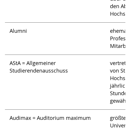
den Abs
Hochsch
Alumni
ehemali
Profess
Mitarbei
AStA = Allgemeiner
vertrete
Studierendenausschuss
von Stu
Hochsch
jährlic
Stunden
gewählt
Audimax = Auditorium maximum
größter
Universi