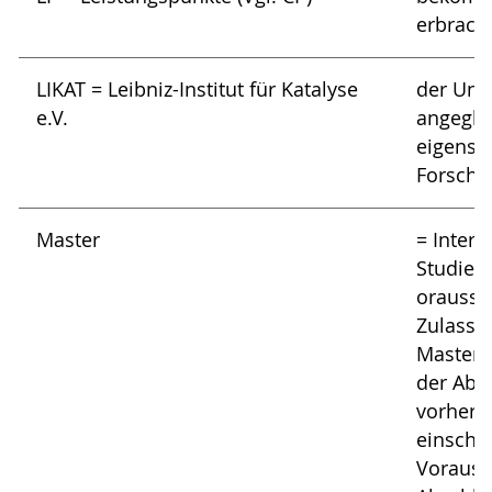
erbrach
LIKAT = Leibniz-Institut für Katalyse
der Univ
e.V.
angeglie
eigenst
Forschu
Master
= Intern
Studien
orausse
Zulassu
Masterst
der Abs
vorher
einschl
Vorauss