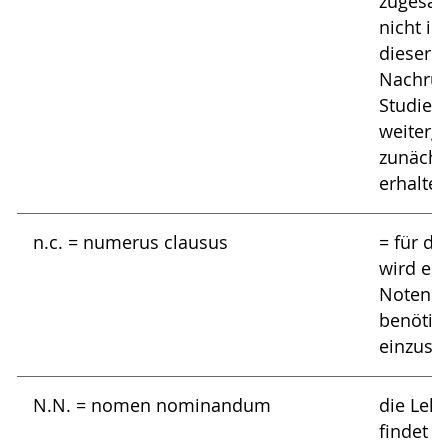
zugesag
nicht in
dieser 
Nachrüc
Studier
weiterg
zunächs
erhalten
n.c. = numerus clausus
= für di
wird ei
Notendu
benötig
einzusc
N.N. = nomen nominandum
die Leh
findet s