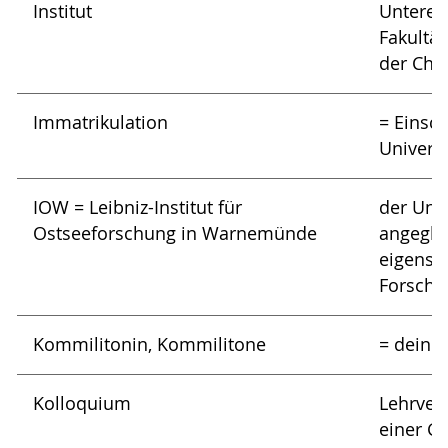
Institut
Unterei
Fakultät 
der Che
Immatrikulation
= Einsc
Universi
IOW = Leibniz-Institut für
der Univ
Ostseeforschung in Warnemünde
angeglie
eigenst
Forschu
Kommilitonin, Kommilitone
= deine
Kolloquium
Lehrver
einer G