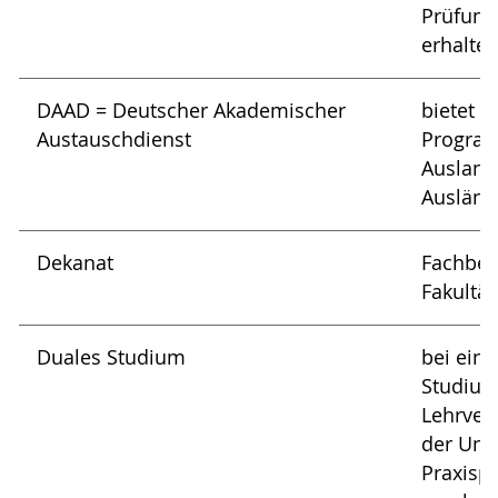
Prüfung
erhalten
DAAD = Deutscher Akademischer
bietet 
Austauschdienst
Progra
Ausland
Ausländ
Dekanat
Fachber
Fakultä
Duales Studium
bei ein
Studium
Lehrver
der Univ
Praxisp