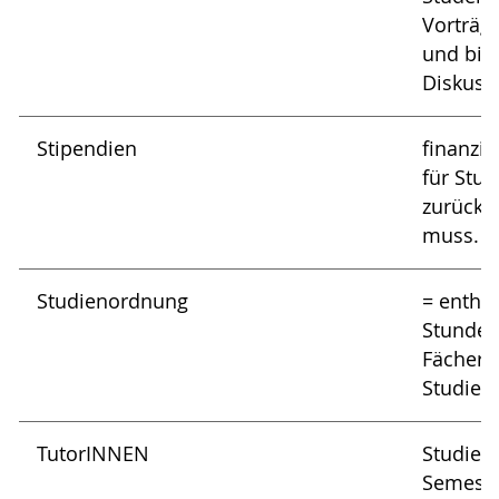
Vorträge
und biet
Diskuss
Stipendien
finanzie
für Stud
zurückg
muss.
Studienordnung
= enthäl
Stunden
Fächera
Studien
TutorINNEN
Studier
Semeste