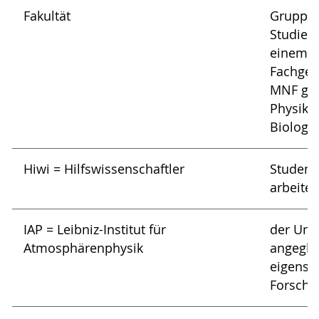
Fakultät
Gruppe
Studienf
einem 
Fachgeb
MNF geh
Physik,
Biologie
Hiwi = Hilfswissenschaftler
Student
arbeiten
IAP = Leibniz-Institut für
der Univ
Atmosphärenphysik
angeglie
eigenst
Forschu