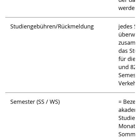
werden s
Studiengebühren/Rückmeldung
jedes S
überweis
zusamme
das Stu
für die 
und 82,0
Semeste
Verkeh
Semester (SS / WS)
= Bezei
akadem
Studienh
Monate)
Sommer