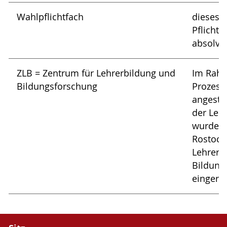
Wahlpflichtfach
dieses F
Pflicht
absolvie
ZLB = Zentrum für Lehrerbildung und
Im Rahm
Bildungsforschung
Prozess
angestr
der Leh
wurde a
Rostock
Lehrerb
Bildung
eingeric