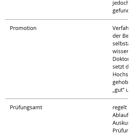
jedoch 
gefund
Promotion
Verfahr
der Bef
selbstä
wissensc
Doktorg
setzt d
Hochsch
gehoben
„gut“ un
Prüfungsamt
regelt d
Ablauf d
Auskunf
Prüfung