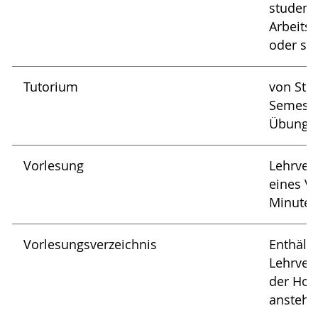
student
Arbeits
oder soz
Tutorium
von Stu
Semeste
Übungss
Vorlesung
Lehrver
eines Vo
Minuten
Vorlesungsverzeichnis
Enthält
Lehrver
der Hoc
anstehe