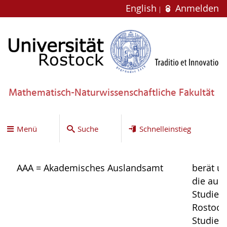
English
Anmelden
Mathematisch-Naturwissenschaftliche Fakultät
Menü
Suche
Schnelleinstieg
AAA = Akademisches Auslandsamt
berät u
die aus
Studier
Rostock
Studier