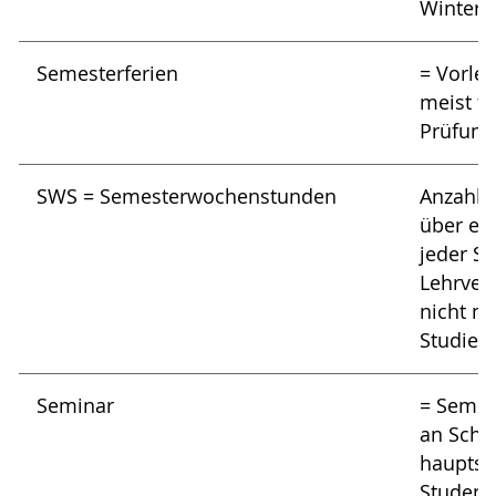
Winters
Semesterferien
= Vorles
meist fi
Prüfunge
SWS = Semesterwochenstunden
Anzahl 
über ein
jeder S
Lehrver
nicht m
Studien
Seminar
= Semina
an Schu
hauptsä
Student