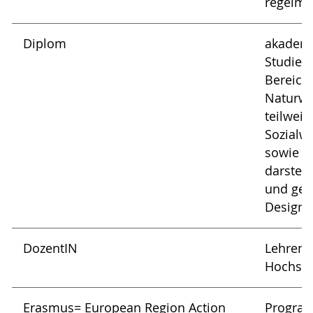
regelmä
Diplom
akademi
Studien
Bereich
Naturwi
teilweis
Sozialw
sowie d
darstell
und gest
Design)
DozentIN
Lehrend
Hochsch
Erasmus= European Region Action
Progra