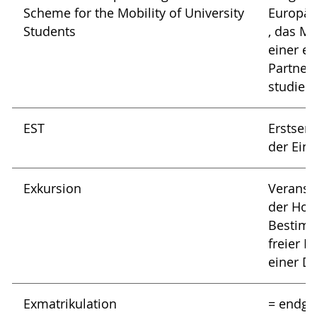
Scheme for the Mobility of University
Europäi
Students
, das Mö
einer e
Partner
studiere
EST
Erstsem
der Ein
Exkursion
Veranst
der Hoch
Bestim
freier N
einer Dü
Exmatrikulation
= endgü