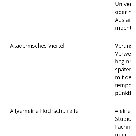
Universi
oder me
Ausland
möchte
Akademisches Viertel
Veranst
Verweis 
beginne
später;
mit dem 
tempore
pünktlic
Allgemeine Hochschulreife
= eine 
Studium
Fachric
über da