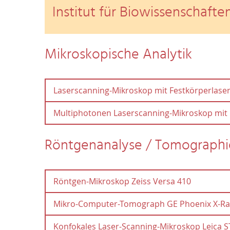
Institut für Biowissenschafte
Mikroskopische Analytik
Laserscanning-Mikroskop mit Festkörperlase
Multiphotonen Laserscanning-Mikroskop mit 
Laserscanning-Mikroskop mit
Festkörperlasern
Multiphotonen Laserscannin
Röntgenanalyse / Tomographi
IR-Laser
Standort
: AG von Prof. Lehmann, Albert-Einstein-
Röntgen-Mikroskop Zeiss Versa 410
-----------------------------------------------------------
Standort
: AG von Prof. Lehmann, Albert-Einstein-
Mikro-Computer-Tomograph GE Phoenix X-R
Gerätebeschreibung
Röntgen-Mikroskop Zeiss Ver
:
-----------------------------------------------------------
Konfokales Laser-Scanning-Mikroskop Leica S
Nikon A1 CLSM, blue solid state laser diode 
Gerätebeschreibung
: