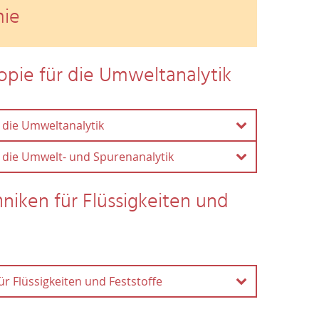
mie
pie für die Umweltanalytik
 die Umweltanalytik
 die Umwelt- und Spurenanalytik
opie für die Umweltanalytik
kopie für die Umwelt- und
niken für Flüssigkeiten und
immermann, Chemie, Dr. Lorenz-Weg 2
---------------------
immermann, Chemie, Dr. Lorenz-Weg 2 & AG von
Einstein-Straße 3a
r Flüssigkeiten und Feststoffe
r)
---------------------
s Passig)