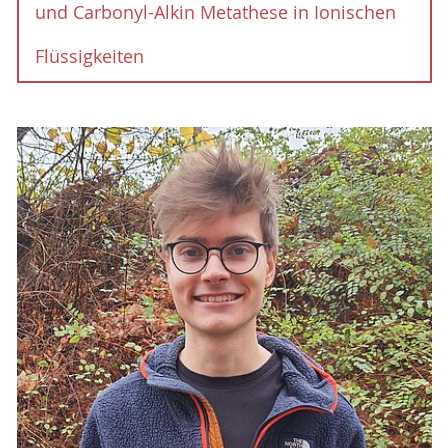
und Carbonyl-Alkin Metathese in Ionischen
Flüssigkeiten
Brønsted-Säure-Katalysierte
Carbonyl-Olefin und Carbonyl-
Alkin Metathese in Ionischen
Flüssigkeiten
Die Bildung von Kohlenstoff-Kohlenstoff-
Bindungen ist von fundamentaler Bedeutung auf
dem Gebiet der
Synthesechemie und sehr wertvoll für die
chemische Industrie, Materialwissenschaften
und die Produktion
biologisch aktiver Moleküle. Eine der
mächtigsten katalytischen Reaktionen zur C-C-