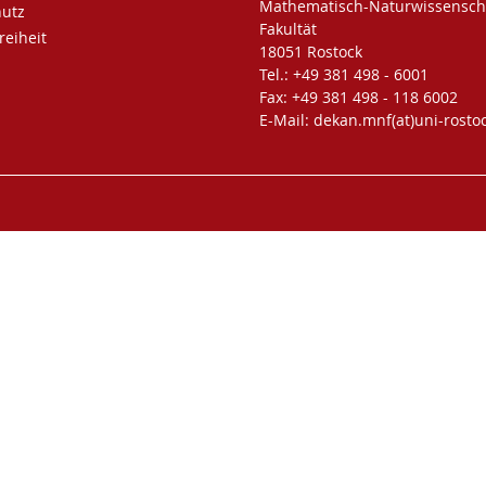
Mathematisch-Naturwissenscha
hutz
Fakultät
reiheit
18051 Rostock
Tel.: +49 381 498 - 6001
Fax: +49 381 498 - 118 6002
E-Mail: dekan.mnf(at)uni-rosto