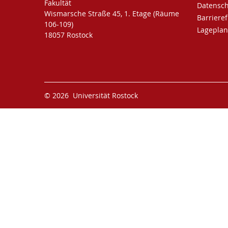
Fakultät
Datensc
Wismarsche Straße 45, 1. Etage (Räume
Barrieref
106-109)
Lageplan
18057 Rostock
© 2026 Universität Rostock